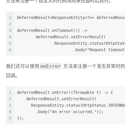
方法来注册一个自定义的代码块用来在超时后执行。
1
DeferredResult<ResponseEntity<?>> deferredResult
2
3
deferredResult.onTimeout(() ->
4
        deferredResult.setErrorResult(
5
                ResponseEntity.status(HttpStatus
6
                        .body("Request timeout o
onError
我们还可以使用
方法来注册一个发生异常时的
回调。
1
deferredResult.onError((Throwable t) -> {
2
    deferredResult.setErrorResult(
3
      ResponseEntity.status(HttpStatus.INTERNAL_
4
        .body("An error occurred."));
5
});