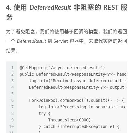
4. 使用
DeferredResult
非阻塞的 REST 服
务
为了避免阻塞，我们将使用基于回调的模型，我们将返回
一个
DeferredResult
到 Servlet 容器中，来取代实际的返回
结果。
1
@GetMapping("/async-deferredresult")
2
public DeferredResult<ResponseEntity<?>> handle
3
    log.info("Received async-deferredresult req
4
    DeferredResult<ResponseEntity<?>> output = 
5
6
    ForkJoinPool.commonPool().submit(() -> {
7
        log.info("Processing in separate thread
8
        try {
9
            Thread.sleep(6000);
10
        } catch (InterruptedException e) {