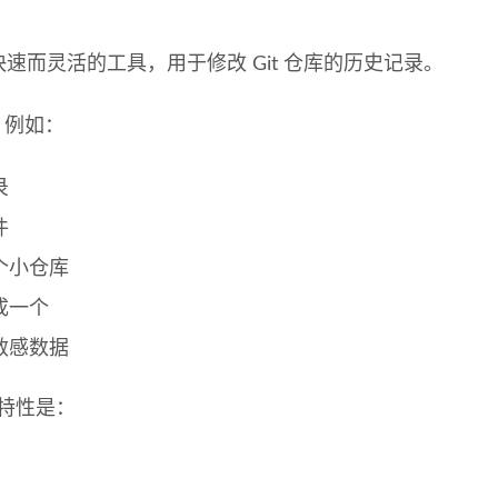
po 是一个快速而灵活的工具，用于修改 Git 仓库的历史记录。
，例如：
录
件
个小仓库
成一个
敏感数据
的一些特性是：