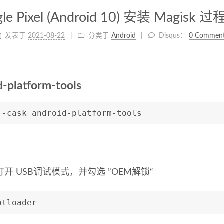
le Pixel (Android 10) 安装 Magisk
发表于
2021-08-22
分类于
Android
Disqus：
0 Commen
platform-tools
--cask android-platform-tools
开 USB调试模式，并勾选 ”OEM解锁“
otloader