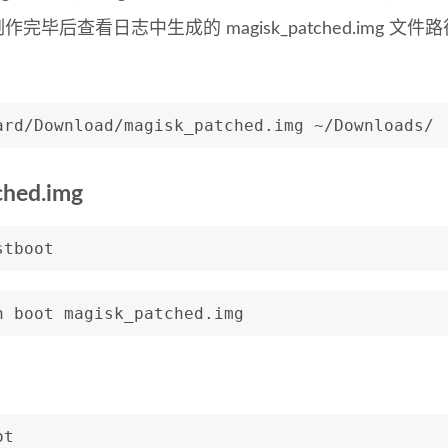
毕后查看日志中生成的 magisk_patched.img 
ard/Download/magisk_patched.img ~/Downloads/
hed.img
stboot
h boot magisk_patched.img
ot