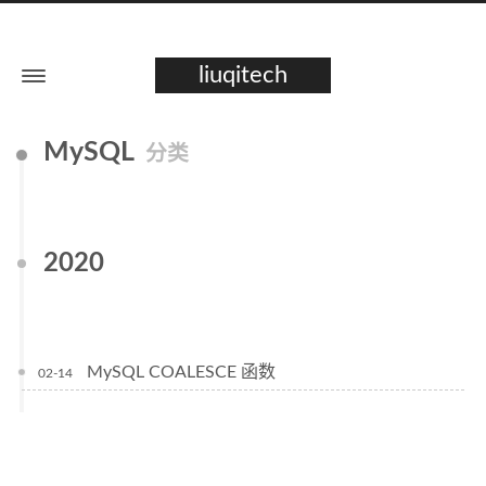
liuqitech
MySQL
分类
2020
MySQL COALESCE 函数
02-14