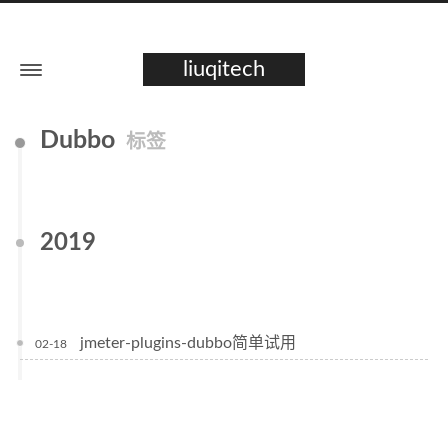
liuqitech
Dubbo
标签
2019
jmeter-plugins-dubbo简单试用
02-18