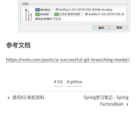
参考文档
https://nvie.com/posts/a-successful-git-branching-model/
# Git
# gitflow
斐讯K2 刷机资料
Spring学习笔记 - Spring
FactoryBean