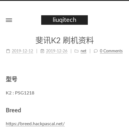
liuqitech
斐讯K2 刷机资料
2019-12-12
2019-12-26
net
0 Comments
型号
K2 : PSG1218
Breed
https://breed.hackpascal.net/