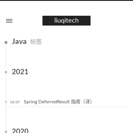
liuqitech
Java
标签
2021
Spring DeferredResult 指南（译）
02-07
2020