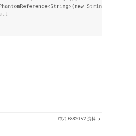
PhantomReference<String>(new String("hello"),
ull
中兴 E8820 V2 资料