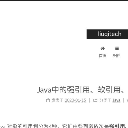
liuqitech
首页
归档
Java中的强引用、软引用
发表于
2020-01-15
分类于
Java
ava 对象的引用划分为4种，它们由强到弱依次是
强引用