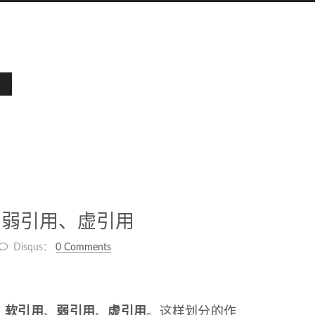
、弱引用、虚引用
Disqus：
0 Comments
、
软引用
、
弱引用
、
虚引用
。这样划分的作