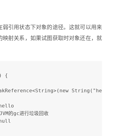
在弱引用状态下对象的途径。这就可以用来
的映射关系，如果试图获取时对象还在，就
。
) {
akReference<String>(new String("hello"));
hello
/通知JVM的gc进行垃圾回收
null