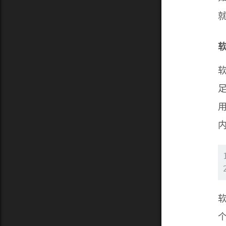
软
足
软