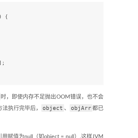
) {
];
时，即使内存不足抛出OOM错误，也不会
object
objArr
方法执行完毕后，
、
都已
ll（如object = null）,这样JVM