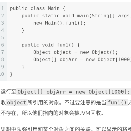
1
public class Main {
2
    public static void main(String[] args
3
        new Main().fun1();
4
    }
5
6
    public void fun1() {
7
        Object object = new Object();
8
        Object[] objArr = new Object[1000
9
    }
10
}
Object[] objArr = new Object[1000];
当运行至
object
fun1()
回收
所引用的对象。不过要注意的是当
经不存在，所以他们指向的对象会被JVM回收。
果想中队强引用和某个对象之间的关联，可以显示的将引用赋值为nu