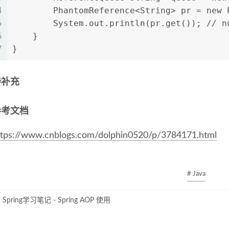
4
        PhantomReference<String> pr = new 
5
        System.out.println(pr.get()); // n
6
    }
7
}
待补充
参考文档
ttps://www.cnblogs.com/dolphin0520/p/3784171.html
# Java
Spring学习笔记 - Spring AOP 使用