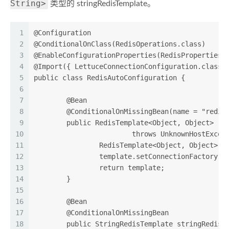
String>
类型的 stringRedisTemplate。
1
@Configuration
2
@ConditionalOnClass(RedisOperations.class)
3
@EnableConfigurationProperties(RedisProperties.
4
@Import({ LettuceConnectionConfiguration.class,
5
public class RedisAutoConfiguration {
6
7
	@Bean
8
	@ConditionalOnMissingBean(name = "redis
9
	public RedisTemplate<Object, Object> re
10
			throws UnknownHostExcep
11
		RedisTemplate<Object, Object> 
12
		template.setConnectionFactory(
13
		return template;
14
	}
15
16
	@Bean
17
	@ConditionalOnMissingBean
18
	public StringRedisTemplate stringRedisT