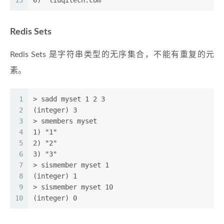
13
6) "liuqitech.com"
Redis Sets
Redis Sets 是字符串类型的无序集合，不能有重复的元
素。
1
> sadd myset 1 2 3
2
(integer) 3
3
> smembers myset
4
1) "1"
5
2) "2"
6
3) "3"
7
> sismember myset 1
8
(integer) 1
9
> sismember myset 10
10
(integer) 0