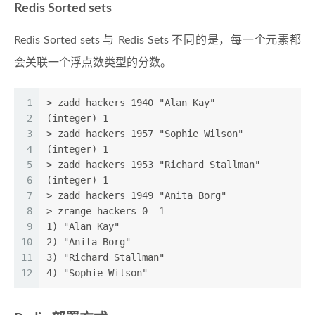
Redis Sorted sets
Redis Sorted sets 与 Redis Sets 不同的是，每一个元素都
会关联一个浮点数类型的分数。
1
> zadd hackers 1940 "Alan Kay"
2
(integer) 1
3
> zadd hackers 1957 "Sophie Wilson"
4
(integer) 1
5
> zadd hackers 1953 "Richard Stallman"
6
(integer) 1
7
> zadd hackers 1949 "Anita Borg"
8
> zrange hackers 0 -1
9
1) "Alan Kay"
10
2) "Anita Borg"
11
3) "Richard Stallman"
12
4) "Sophie Wilson"