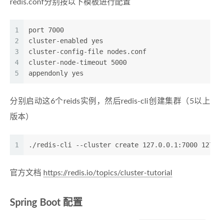
redis.conf分别按以下模板进行配置
1
port 7000
2
cluster-enabled yes
3
cluster-config-file nodes.conf
4
cluster-node-timeout 5000
5
appendonly yes
分别启动这6个reids实例，然后redis-cli创建集群（5以上
版本）
1
./redis-cli --cluster create 127.0.0.1:7000 127.
官方文档
https://redis.io/topics/cluster-tutorial
Spring Boot 配置