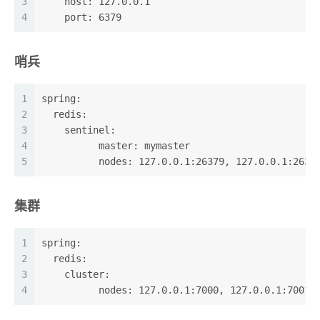
3
    host: 127.0.0.1
4
    port: 6379
哨兵
1
spring:
2
  redis:
3
    sentinel:
4
	  master: mymaster
5
	  nodes: 127.0.0.1:26379, 127.0.0.1:2638
集群
1
spring:
2
  redis:
3
    cluster:
4
	  nodes: 127.0.0.1:7000, 127.0.0.1:7001,