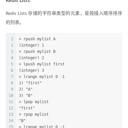
Redis Lists
Redis Lists 存储的字符串类型的元素，是按插入顺序排序
的列表。
1
> rpush mylist A
2
(integer) 1
3
> rpush mylist B
4
(integer) 2
5
> lpush mylist first
6
(integer) 3
7
> lrange mylist 0 -1
8
1) "first"
9
2) "A"
10
3) "B"
11
> lpop mylist
12
"first"
13
> rpop mylist
14
"B"
15
> lrange mylist 0 -1