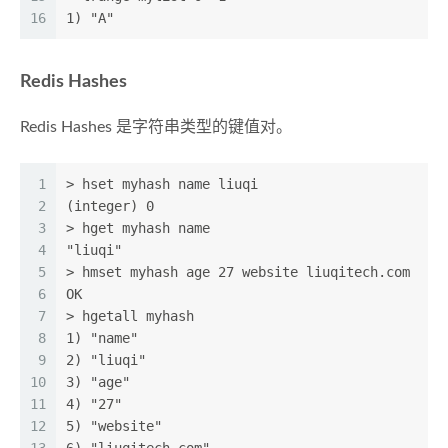
16
1) "A"
Redis Hashes
Redis Hashes 是字符串类型的键值对。
1
> hset myhash name liuqi
2
(integer) 0
3
> hget myhash name
4
"liuqi"
5
> hmset myhash age 27 website liuqitech.com
6
OK
7
> hgetall myhash
8
1) "name"
9
2) "liuqi"
10
3) "age"
11
4) "27"
12
5) "website"