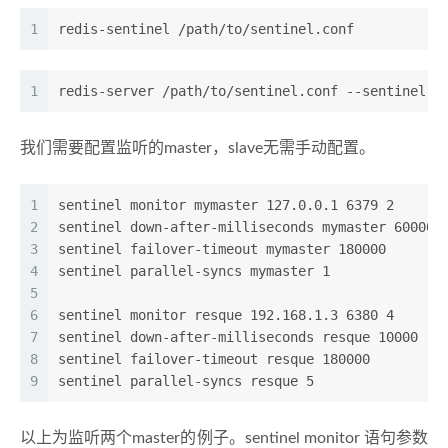
1
redis-sentinel /path/to/sentinel.conf
1
redis-server /path/to/sentinel.conf --sentinel
我们需要配置监听的master，slave无需手动配置。
1
sentinel monitor mymaster 127.0.0.1 6379 2
2
sentinel down-after-milliseconds mymaster 60000
3
sentinel failover-timeout mymaster 180000
4
sentinel parallel-syncs mymaster 1
5
6
sentinel monitor resque 192.168.1.3 6380 4
7
sentinel down-after-milliseconds resque 10000
8
sentinel failover-timeout resque 180000
9
sentinel parallel-syncs resque 5
以上为监听两个master的例子。sentinel monitor 语句参数