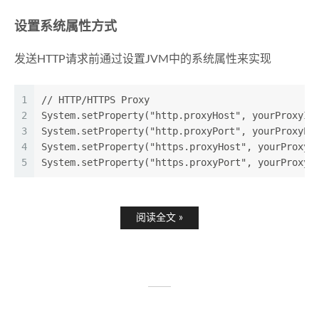
设置系统属性方式
发送HTTP请求前通过设置JVM中的系统属性来实现
1
// HTTP/HTTPS Proxy
2
System.setProperty("http.proxyHost", yourProxyIp
3
System.setProperty("http.proxyPort", yourProxyPr
4
System.setProperty("https.proxyHost", yourProxyI
5
System.setProperty("https.proxyPort", yourProxyP
阅读全文 »